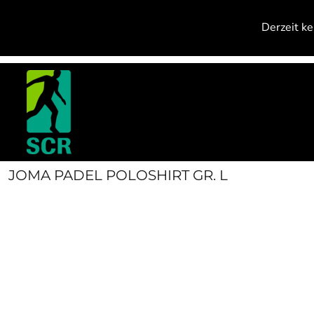
{CC} - {CN}
PRODUCTS
Derzeit ke
CONTACT
ANMELDEN
REGISTRIEREN
WARENKORB: 0 ARTIKEL
CURRENCY:
JOMA PADEL POLOSHIRT GR. L