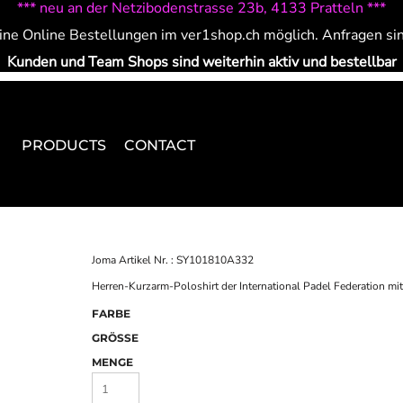
*** neu an der Netzibodenstrasse 23b, 4133 Pratteln ***
ine Online Bestellungen im ver1shop.ch möglich. Anfragen si
Kunden und Team Shops sind weiterhin aktiv und bestellbar
PRODUCTS
CONTACT
Joma Artikel Nr. : SY101810A332
Herren-Kurzarm-Poloshirt der International Padel Federation m
FARBE
GRÖSSE
MENGE