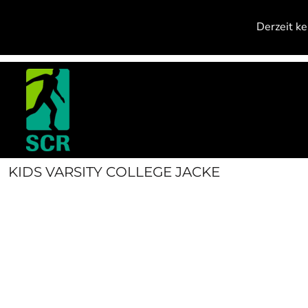
{CC} - {CN}
PRODUCTS
Derzeit ke
CONTACT
ANMELDEN
REGISTRIEREN
WARENKORB: 0 ARTIKEL
CURRENCY:
KIDS VARSITY COLLEGE JACKE