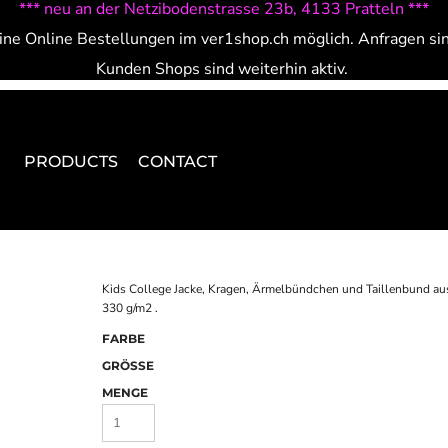
*** neu an der Netzibodenstrasse 23b, 4133 Pratteln ***
ine Online Bestellungen im ver1shop.ch möglich. Anfragen si
Kunden Shops sind weiterhin aktiv.
PRODUCTS
CONTACT
Kids College Jacke, Kragen, Ärmelbündchen und Taillenbund au
330 g/m2 .
FARBE
GRÖSSE
MENGE