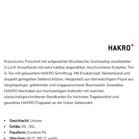
Klassisches Poloshirt mit aufgesetzter Brusttasche, hochwertig verarbeiteter
3-Loch-Knopfleiste mit extra haltbar angenähten, bruchsicheren Knöpfen, Ton
in Ton mit gelasertem HAKRO Schriftzug. Mit Ersatzknopf, Nackenband und
doppelt geriegelten Seitenschlitzen. Hergestellt aus feinmaschigem Piqué aus
langstapeliger, gekämmter und ringgesponnener Baumwolle. Gewebtes
HAKRO Necklabel aus hochwertigem Kettsatin mit weichen,
ultraschallgeschnittenen Bandkanten für höchsten Tragekomfort und
gewebtes HAKRO Flaglabel an der linken Seitennaht.
Geschlecht:
Unisex
Größe:
XS -3XL
Passform:
Comfort Fit
Waschen:
60 °C (95 °C weiß)