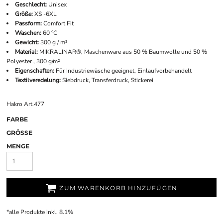
Geschlecht:
Unisex
Größe:
XS -6XL
Passform:
Comfort Fit
Waschen:
60 °C
Gewicht:
300 g / m²
Material:
MIKRALINAR®, Maschenware aus 50 % Baumwolle und 50 %
Polyester , 300 g/m²
Eigenschaften:
Für Industriewäsche geeignet, Einlaufvorbehandelt
Textilveredelung:
Siebdruck, Transferdruck, Stickerei
Hakro Art.477
FARBE
GRÖSSE
MENGE
ZUM WARENKORB HINZUFÜGEN
*
alle Produkte inkl. 8.1%