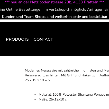
*** neu an der Netzibodenstrasse 23b, 4133 Pratteln ***
ine Online Bestellungen im ver1shop.ch möglich. Anfragen si
Kunden und Team Shops sind weiterhin aktiv und bestellbar
PRODUCTS
CONTACT
Modernes Necessaire mit zahlreichen normalen und Mes
Reissverschluss hinten. Mit Griff und Haken zum Auf
25 x 19 x 10 ‒ 5L.
Material: 100% Polyester Shantung Pongee m
Maße: 25x19x10 cm