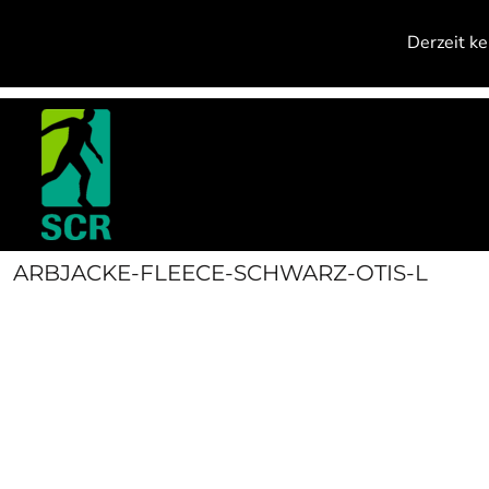
{CC} - {CN}
PRODUCTS
Derzeit ke
CONTACT
ANMELDEN
REGISTRIEREN
WARENKORB: 0 ARTIKEL
CURRENCY:
ARBJACKE-FLEECE-SCHWARZ-OTIS-L