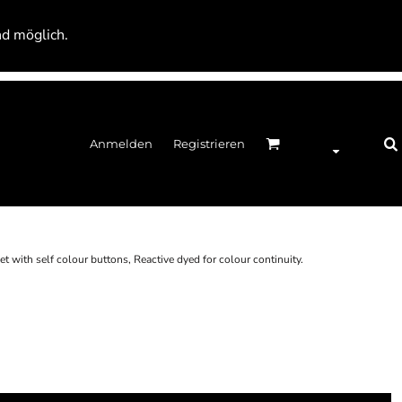
nd möglich.
Anmelden
Registrieren
et with self colour buttons, Reactive dyed for colour continuity.