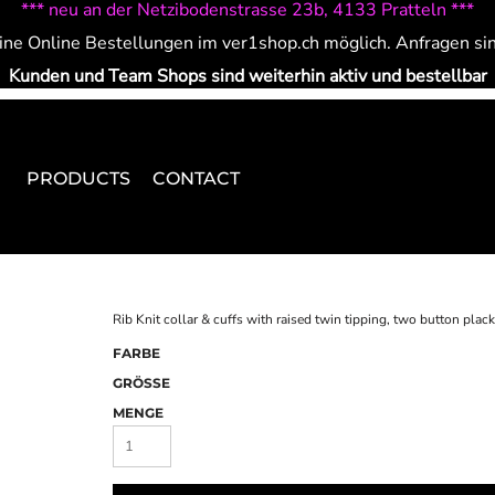
*** neu an der Netzibodenstrasse 23b, 4133 Pratteln ***
ine Online Bestellungen im ver1shop.ch möglich. Anfragen si
Kunden und Team Shops sind weiterhin aktiv und bestellbar
PRODUCTS
CONTACT
Rib Knit collar & cuffs with raised twin tipping, two button plack
FARBE
GRÖSSE
MENGE