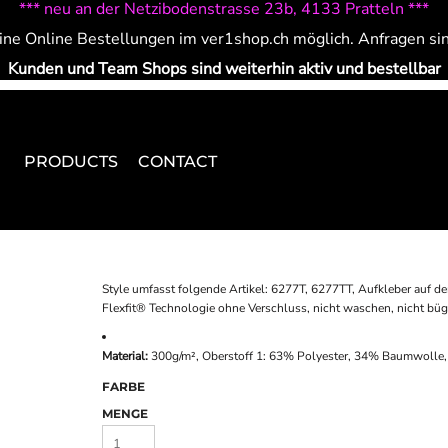
*** neu an der Netzibodenstrasse 23b, 4133 Pratteln ***
ine Online Bestellungen im ver1shop.ch möglich. Anfragen si
Kunden und Team Shops sind weiterhin aktiv und bestellbar
PRODUCTS
CONTACT
Style umfasst folgende Artikel: 6277T, 6277TT, Aufkleber auf de
Flexfit® Technologie ohne Verschluss, nicht waschen, nicht büge
Material:
300g/m², Oberstoff 1: 63% Polyester, 34% Baumwolle, 
FARBE
MENGE