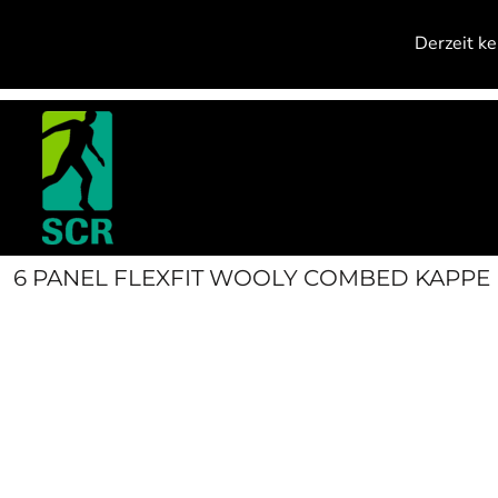
{CC} - {CN}
PRODUCTS
Derzeit ke
CONTACT
ANMELDEN
REGISTRIEREN
WARENKORB: 0 ARTIKEL
CURRENCY:
6 PANEL FLEXFIT WOOLY COMBED KAPPE